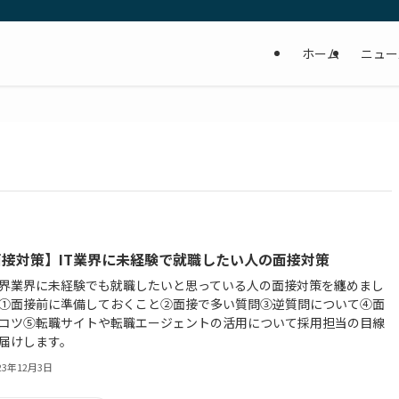
ホーム
ニュー
面接対策】IT業界に未経験で就職したい人の面接対策
業界業界に未経験でも就職したいと思っている人の面接対策を纏めまし
①面接前に準備しておくこと②面接で多い質問③逆質問について④面
コツ⑤転職サイトや転職エージェントの活用について採用担当の目線
届けします。
23年12月3日