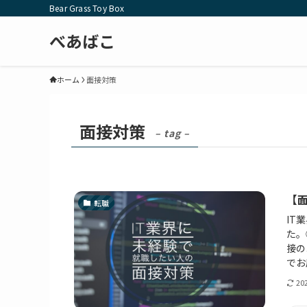
Bear Grass Toy Box
べあばこ
ホーム
面接対策
面接対策
– tag –
【
転職
IT
た。
接の
でお
20