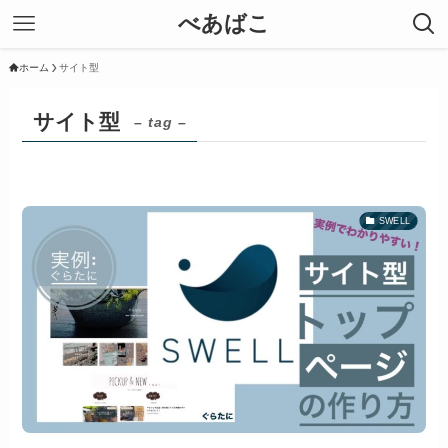
べあばこ
ホーム
サイト型
サイト型
– tag –
SWELL